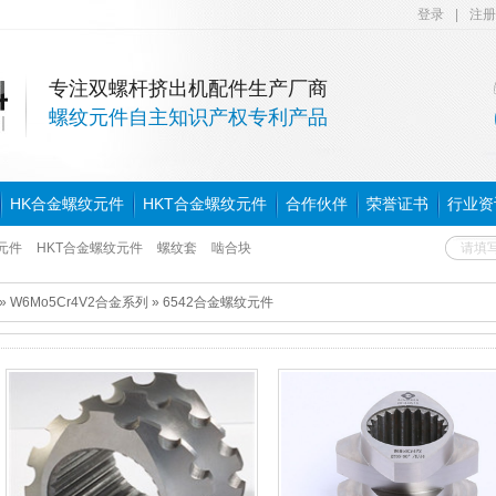
登录
|
注册
专注双螺杆挤出机配件生产厂商
螺纹元件自主知识产权专利产品
HK合金螺纹元件
HKT合金螺纹元件
合作伙伴
荣誉证书
行业资
元件
HKT合金螺纹元件
螺纹套
啮合块
»
W6Mo5Cr4V2合金系列
»
6542合金螺纹元件