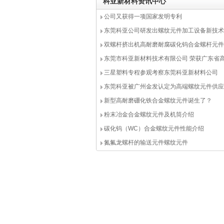
科亚新材料资讯中心
公司又获得一项国家发明专利
东莞科亚公司研发出螺纹元件加工设备新技术
双螺杆挤出机高耐磨耐腐碳化钨合金螺杆元件
境外客户欢迎
东莞市科亚新材料技术有限公司 荣获广东省
术企业（培育）入库奖励
三星塑料专程参观考察东莞科亚新材料公司
东莞科亚被广州金发认定为高端螺纹元件供应
新型高耐磨硼化铁合金螺纹元件诞生了？
粉末冶金合金螺纹元件及机筒介绍
碳化钨（WC）合金螺纹元件性能介绍
氮氟龙螺杆的输送元件螺纹元件