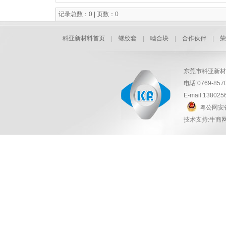
记录总数：0 | 页数：0
科亚新材料首页
|
螺纹套
|
啮合块
|
合作伙伴
|
荣
东莞市科亚新
电话:0769-857
E-mail:13
粤公网安备 
技术支持:
牛商